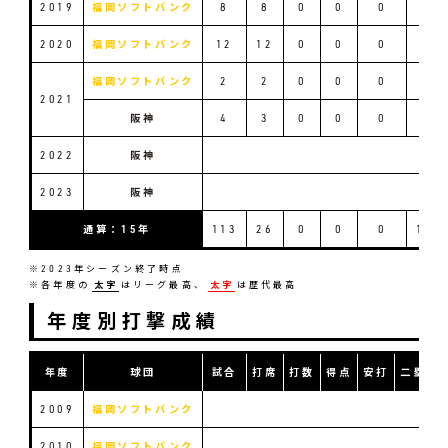
2019
福岡ソフトバンク
8
8
0
0
0
1
2020
福岡ソフトバンク
12
12
0
0
0
4
福岡ソフトバンク
2
2
0
0
0
0
2021
阪神
4
3
0
0
0
1
2022
阪神
2023
阪神
通算：15年
113
26
0
0
0
13
※2023年シーズン終了時点
※各年度の
太字
はリーグ最高、
太字
は歴代最高
年度別打撃成績
年度
球団
試合
打席
打数
得点
安打
二塁打
2009
福岡ソフトバンク
2010
福岡ソフトバンク