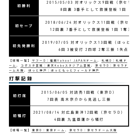
2015/05/03 対オリックス9回戦（京セラD
初勝利
8回裏 3番手として救援登板 1回
2018/06/24 対オリックス11回戦（京セラ
初セーブ
12回裏 7番手として救援登板 1回 1奪三振
2019/07/05 対オリックス13回戦（ほっと神
初先発勝利
6回 3被安打 2四球 2奪三振 1失点
【球場一覧】
ヤフーD：福岡Yahoo! JAPANドーム
、
札幌D：札幌ド
ーム
、
コボスタ宮城：楽天Koboスタジアム宮城
、
京セラD：京セラド
ーム大阪
、
ほっと神戸：ほっともっとフィールド神戸
打撃記録
2015/06/05 対読売1回戦（東京D）
初打席
7回表 高木京介から見逃し三振
2021/08/14 対広島東洋12回戦（京セラD）
初犠打
4回裏 九里亜蓮から犠打
【球場一覧】
東京D：東京ドーム
、
京セラD：京セラドーム大阪