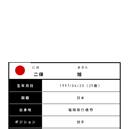
にほ
あきら
二保
旭
生年月日
1997/06/20（
29
歳）
国籍
日本
出身地
福岡県行橋市
ポジション
投手