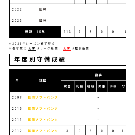
2022
阪神
2023
阪神
通算：15年
113
7
5
0
0
0
※2023年シーズン終了時点
※各年度の
太字
はリーグ最高、
太字
は歴代最高
年度別守備成績
投手
年
球団
試合
刺殺
補殺
失策
併殺
守備率
2009
福岡ソフトバンク
–
2010
福岡ソフトバンク
–
2011
福岡ソフトバンク
–
2012
福岡ソフトバンク
3
0
3
0
0
1.000