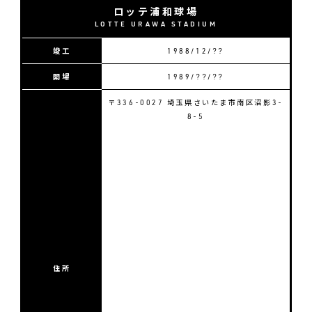
ロッテ浦和球場
LOTTE URAWA STADIUM
竣工
1988/12/??
開場
1989/??/??
〒336-0027 埼玉県さいたま市南区沼影3-
8-5
住所