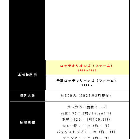
ロッテオリオンズ（ファーム）
1989〜1991
本拠地利用
千葉ロッテマリーンズ（ファーム）
1992〜
収容人数
約300人（2021年2月現在）
グラウンド面積 : – ㎡
両翼：96m（約314.961ft）
中堅：122m（約400.3ft）
球場規模
左右中間： – m（約 – ft）
バックストップ： – m（約 – ft）
フェンス： – m（約 – ft）