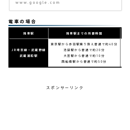
www.google.com
電車の場合
降車駅
降車駅までの所要時間
球
東京駅から赤羽駅乗り換え普通で約40分
JR埼京線・武蔵野線
池袋駅から普通で約20分
武蔵浦和駅
大宮駅から普通で約10分
西船橋駅から普通で約50分
スポンサーリンク