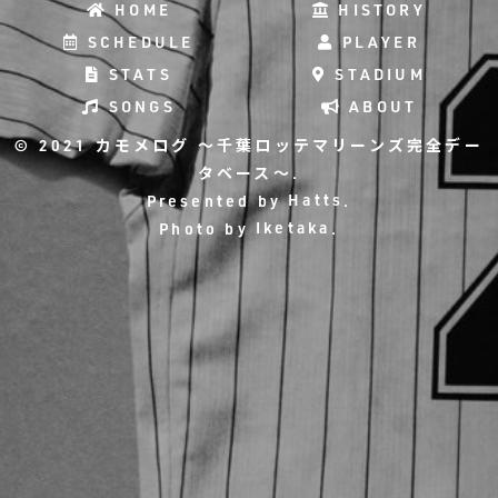
HOME
HISTORY
SCHEDULE
PLAYER
STATS
STADIUM
SONGS
ABOUT
© 2021 カモメログ ～千葉ロッテマリーンズ完全デー
タベース～.
Presented by
Hatts
.
Photo by
Iketaka
.