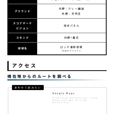
内野：クレー舗装
グラウンド
外野：天然芝
スコアボード
得点パネル
ビジョン
スタンド
内野1層式
ロッテ浦和球場
球場名
1989/??/??〜
アクセス
現在地からのルートを調べる
Google Maps
Find local businesses, view
maps and get driving
directions ...