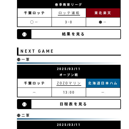
春季教育リーグ
千葉ロッテ
ロッテ浦和
東北楽天
○－
3-0
●－
結果を見る
NEXT GAME
一軍
2025/03/11
オープン戦
千葉ロッテ
ZOZOマリン
北海道日本ハム
－
13:00
－
日程表を見る
二軍
2025/03/11