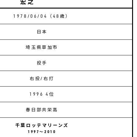
宏之
1978/06/04（
48
歳）
日本
埼玉県草加市
投手
右投/右打
1996 4位
春日部共栄高
千葉ロッテマリーンズ
1997〜2010