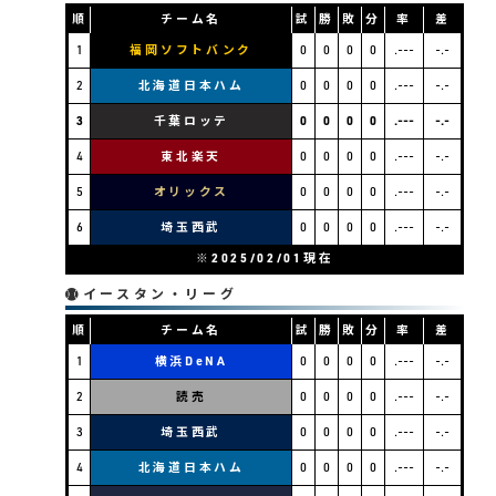
順
チーム名
試
勝
敗
分
率
差
1
福岡ソフトバンク
0
0
0
0
.---
-.-
2
北海道日本ハム
0
0
0
0
.---
-.-
3
千葉ロッテ
0
0
0
0
.---
-.-
4
東北楽天
0
0
0
0
.---
-.-
5
オリックス
0
0
0
0
.---
-.-
6
埼玉西武
0
0
0
0
.---
-.-
※2025/02/01現在
イースタン・リーグ
順
チーム名
試
勝
敗
分
率
差
1
横浜DeNA
0
0
0
0
.---
-.-
2
読売
0
0
0
0
.---
-.-
3
埼玉西武
0
0
0
0
.---
-.-
4
北海道日本ハム
0
0
0
0
.---
-.-