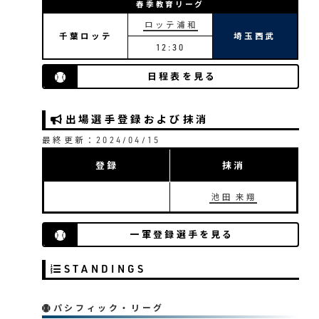
春季教育リーグ
ロッテ浦和
千葉ロッテ
埼玉西武
12:30
日程表を見る
出場選手登録および抹消
最終更新：2024/04/15
登録
抹消
池田 来翔
一軍登録選手を見る
STANDINGS
パシフィック・リーグ