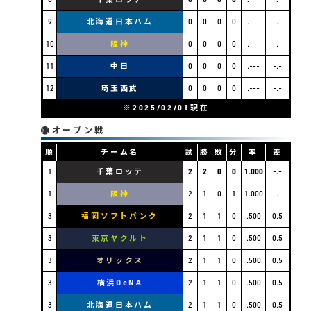
9
北海道日本ハム
0
0
0
0
.---
-.-
10
阪神
0
0
0
0
.---
-.-
11
中日
0
0
0
0
.---
-.-
12
埼玉西武
0
0
0
0
.---
-.-
※2025/02/01現在
オープン戦
順
チーム名
試
勝
敗
分
率
差
1
千葉ロッテ
2
2
0
0
1.000
-.-
1
阪神
2
1
0
1
1.000
-.-
3
福岡ソフトバンク
2
1
1
0
.500
0.5
3
東京ヤクルト
2
1
1
0
.500
0.5
3
オリックス
2
1
1
0
.500
0.5
3
横浜DeNA
2
1
1
0
.500
0.5
3
北海道日本ハム
2
1
1
0
.500
0.5