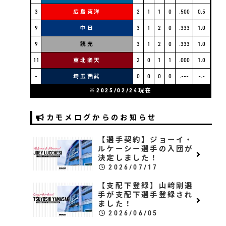
3
広島東洋
2
1
1
0
.500
0.5
9
中日
3
1
2
0
.333
1.0
9
読売
3
1
2
0
.333
1.0
11
東北楽天
2
0
1
1
.000
1.0
-
埼玉西武
0
0
0
0
.---
-.-
※2025/02/24現在
カモメログからのお知らせ
【選手契約】ジョーイ・
ルケーシー選手の入団が
決定しました！
2026/07/17
【支配下登録】山﨑剛選
手が支配下選手登録され
ました！
2026/06/05