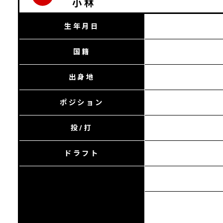
小林
生年月日
国籍
出身地
ポジション
投/打
ドラフト