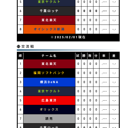
5
東京ヤクルト
0
0
0
0
.---
-.-
6
千葉ロッテ
0
0
0
0
.---
-.-
7
東北楽天
0
0
0
0
.---
-.-
8
オイシックス新潟
0
0
0
0
.---
-.-
※2025/02/01現在
交流戦
順
チーム名
試
勝
敗
分
率
差
1
東北楽天
0
0
0
0
.---
-.-
2
福岡ソフトバンク
0
0
0
0
.---
-.-
3
横浜DeNA
0
0
0
0
.---
-.-
4
東京ヤクルト
0
0
0
0
.---
-.-
5
広島東洋
0
0
0
0
.---
-.-
6
オリックス
0
0
0
0
.---
-.-
7
読売
0
0
0
0
.---
-.-
8
千葉ロッテ
0
0
0
0
.---
-.-