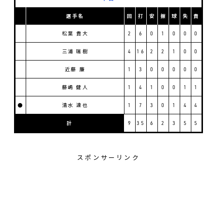
選手名
回
打
安
振
球
失
責
松葉 貴大
2
6
0
1
0
0
0
三浦 瑞樹
4
16
2
2
1
0
0
近藤 廉
1
3
0
0
0
0
0
藤嶋 健人
1
4
1
0
0
1
1
●
清水 達也
1
7
3
0
1
4
4
計
9
35
6
2
3
5
5
スポンサーリンク