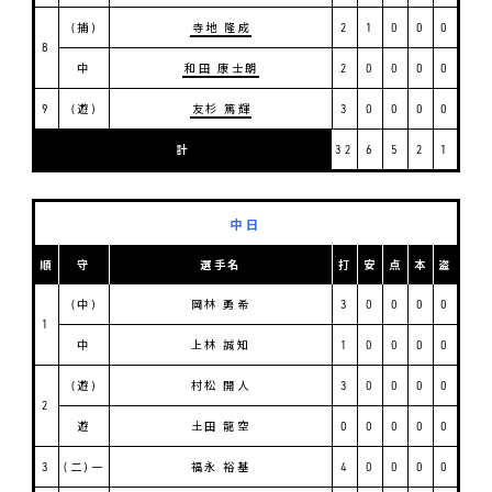
(捕)
寺地 隆成
2
1
0
0
0
8
中
和田 康士朗
2
0
0
0
0
9
(遊)
友杉 篤輝
3
0
0
0
0
計
32
6
5
2
1
中日
順
守
選手名
打
安
点
本
盗
(中)
岡林 勇希
3
0
0
0
0
1
中
上林 誠知
1
0
0
0
0
(遊)
村松 開人
3
0
0
0
0
2
遊
土田 龍空
0
0
0
0
0
3
(二)一
福永 裕基
4
0
0
0
0