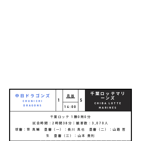
千葉ロッテマリ
中日ドラゴンズ
北谷
ーンズ
1
5
CHUNICHI
CHIBA LOTTE
DRAGONS
14:00
MARINES
千葉ロッテ 1勝0敗0分
試合時間：2時間38分｜観客数：3,070人
球審：笹 真輔 塁審（一）：長川 真也 塁審（二）：山路 哲
生 塁審（三）：山本 貴則