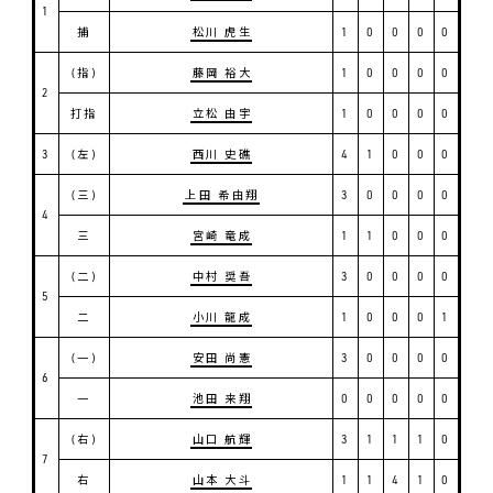
1
捕
松川 虎生
1
0
0
0
0
(指)
藤岡 裕大
1
0
0
0
0
2
打指
立松 由宇
1
0
0
0
0
3
(左)
西川 史礁
4
1
0
0
0
(三)
上田 希由翔
3
0
0
0
0
4
三
宮崎 竜成
1
1
0
0
0
(二)
中村 奨吾
3
0
0
0
0
5
二
小川 龍成
1
0
0
0
1
(一)
安田 尚憲
3
0
0
0
0
6
一
池田 来翔
0
0
0
0
0
(右)
山口 航輝
3
1
1
1
0
7
右
山本 大斗
1
1
4
1
0