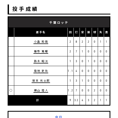
投手成績
千葉ロッテ
選手名
回
打
安
振
球
失
責
小島 和哉
2
8
2
2
0
1
1
種市 篤暉
2
7
1
0
0
0
0
鈴木 昭汰
1
3
0
1
0
0
0
菊地 吏玖
1.1
4
0
0
0
0
0
坂本 光士郎
1
3
1
0
0
0
0
◯
横山 陸人
1.2
7
0
0
2
0
0
計
9
32
4
3
2
1
1
中日