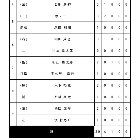
4
(三)
石川 昂弥
3
1
0
0
0
(一)
ボスラー
3
2
0
0
0
5
走右
尾田 剛樹
1
0
0
0
0
(右)
細川 成也
3
1
0
0
0
6
二
辻本 倫太郎
0
0
0
0
0
(指)
板山 祐太郎
2
0
1
0
0
7
打指
宇佐見 真吾
1
0
0
0
0
(捕)
木下 拓哉
2
0
0
0
0
8
捕
石橋 康太
1
0
0
0
0
(左)
樋口 正修
2
0
0
0
0
9
左
濱 将乃介
1
0
0
0
0
計
30
4
1
0
0