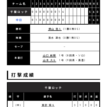
チーム名
1
2
3
4
5
6
7
8
9
10
11
12
13
14
15
R
H
E
千葉ロッテ
0
0
0
0
0
0
0
1
4
5
6
0
中日
0
1
0
0
0
0
0
0
0
1
4
0
勝利
横山 陸人
（1勝0敗0S）
敗戦
清水 達也（0勝1敗0S）
セーブ
―
山口 航輝
1号（8回表・ソロ）
本塁打
山本 大斗
1号（9回表・満塁）
打撃成績
千葉ロッテ
順
守
選手名
打
安
点
本
盗
(中)
髙部 瑛斗
3
1
0
0
0