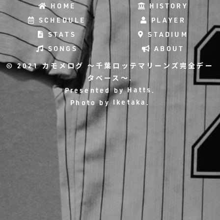
HOME
HISTORY
SCHEDULE
PLAYER
STATS
STADIUM
SONGS
ABOUT
© 2021 カモメログ ～千葉ロッテマリーンズ完全デー
タベース～.
Presented by
Hatts
.
Photo by
Iketaka
.