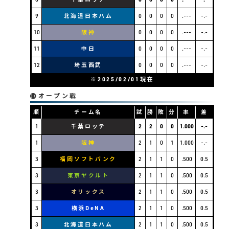
9
北海道日本ハム
0
0
0
0
.---
-.-
10
阪神
0
0
0
0
.---
-.-
11
中日
0
0
0
0
.---
-.-
12
埼玉西武
0
0
0
0
.---
-.-
※2025/02/01現在
オープン戦
順
チーム名
試
勝
敗
分
率
差
1
千葉ロッテ
2
2
0
0
1.000
-.-
1
阪神
2
1
0
1
1.000
-.-
3
福岡ソフトバンク
2
1
1
0
.500
0.5
3
東京ヤクルト
2
1
1
0
.500
0.5
3
オリックス
2
1
1
0
.500
0.5
3
横浜DeNA
2
1
1
0
.500
0.5
3
北海道日本ハム
2
1
1
0
.500
0.5