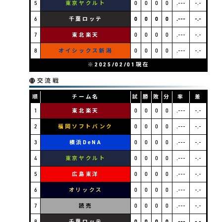
5
東京ヤクルト
0
0
0
0
.---
-.-
6
千葉ロッテ
0
0
0
0
.---
-.-
7
東北楽天
0
0
0
0
.---
-.-
8
オイシックス新潟
0
0
0
0
.---
-.-
※2025/02/01現在
交流戦
順
チーム名
試
勝
敗
分
率
差
1
東北楽天
0
0
0
0
.---
-.-
2
福岡ソフトバンク
0
0
0
0
.---
-.-
3
横浜DeNA
0
0
0
0
.---
-.-
4
東京ヤクルト
0
0
0
0
.---
-.-
5
広島東洋
0
0
0
0
.---
-.-
6
オリックス
0
0
0
0
.---
-.-
7
読売
0
0
0
0
.---
-.-
8
千葉ロッテ
0
0
0
0
.---
-.-