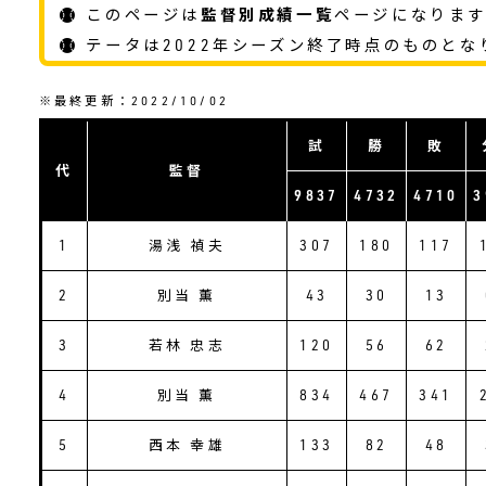
このページは
監督別成績一覧
ページになりま
テータは2022年シーズン終了時点のものとな
※最終更新：2022/10/02
試
勝
敗
代
監督
9837
4732
4710
3
1
湯浅 禎夫
307
180
117
2
別当 薫
43
30
13
3
若林 忠志
120
56
62
4
別当 薫
834
467
341
5
西本 幸雄
133
82
48