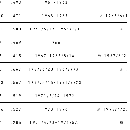
4
.493
1961-1962
10
.471
1963-1965
※ 1965/6
0
.500
1965/6/17-1965/7/1
※ 
4
.469
1966
5
.415
1967-1967/8/14
※ 1967/6
0
.667
1967/6/20-1967/7/31
※ 
23
.567
1967/8/15-1971/7/23
5
.519
1971/7/24-1972
66
.527
1973-1978
※ 1975/4/
1
.286
1975/4/23-1975/5/5
※ 