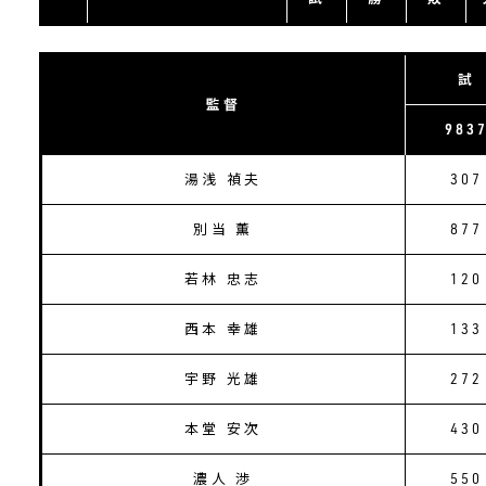
試
監督
983
湯浅 禎夫
307
別当 薫
877
若林 忠志
120
西本 幸雄
133
宇野 光雄
272
本堂 安次
430
濃人 渉
550