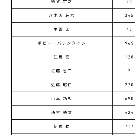
徳武 定之
20
八木沢 荘六
345
中西 太
45
ボビー・バレンタイン
965
江尻 亮
128
江藤 省三
2
近藤 昭仁
270
山本 功児
690
西村 徳文
434
伊東 勤
717