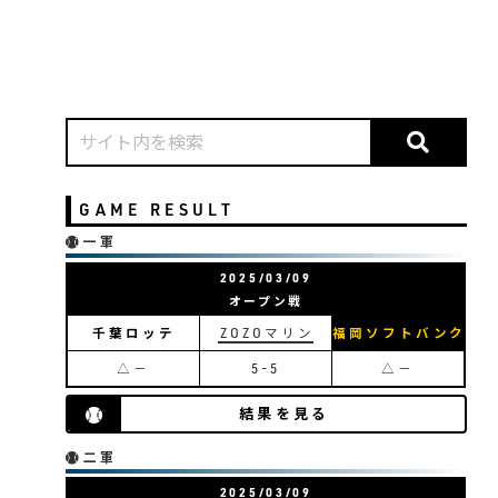
備考
GAME RESULT
一軍
2025/03/09
オープン戦
千葉ロッテ
ZOZOマリン
福岡ソフトバンク
△－
5-5
△－
結果を見る
二軍
2025/03/09