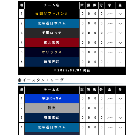
順
チーム名
試
勝
敗
分
率
差
 江尻亮監督の休養に伴う監督代行
1
福岡ソフトバンク
0
0
0
0
.---
-.-
2
北海道日本ハム
0
0
0
0
.---
-.-
3
千葉ロッテ
0
0
0
0
.---
-.-
4
東北楽天
0
0
0
0
.---
-.-
-2004/7/30は帰国による離脱。監督代行は西村徳文
5
オリックス
0
0
0
0
.---
-.-
6
埼玉西武
0
0
0
0
.---
-.-
・バレンタイン監督の帰国に伴う監督代行
※2025/02/01現在
イースタン・リーグ
順
チーム名
試
勝
敗
分
率
差
1
横浜DeNA
0
0
0
0
.---
-.-
2
読売
0
0
0
0
.---
-.-
3
埼玉西武
0
0
0
0
.---
-.-
備考
4
北海道日本ハム
0
0
0
0
.---
-.-