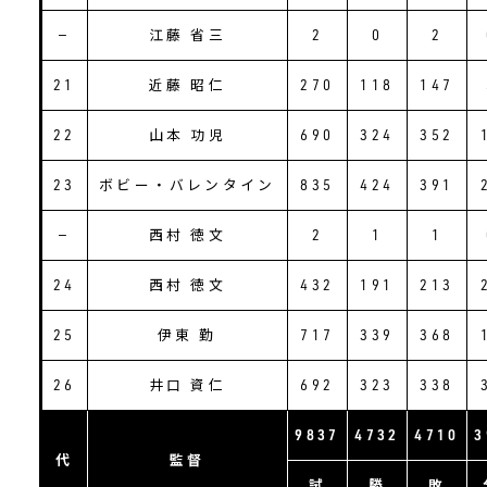
―
江藤 省三
2
0
2
21
近藤 昭仁
270
118
147
22
山本 功児
690
324
352
23
ボビー・バレンタイン
835
424
391
―
西村 徳文
2
1
1
24
西村 徳文
432
191
213
25
伊東 勤
717
339
368
26
井口 資仁
692
323
338
9837
4732
4710
3
代
監督
試
勝
敗