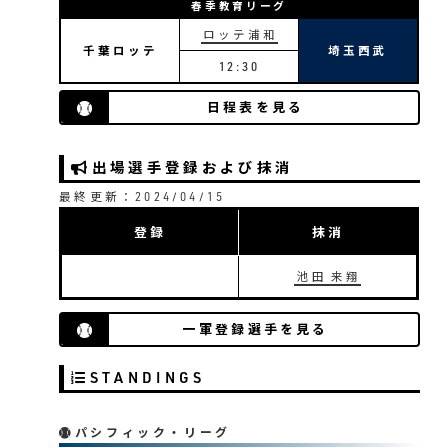
春季教育リーグ
ロッテ浦和
千葉ロッテ
埼玉西武
12:30
日程表を見る
出場選手登録および抹消
最終更新：2024/04/15
4-1990/7/22は出場停止処分。監督代行は徳武定之
登録
抹消
正一監督の出場停止処分に伴う監督代行
池田 来翔
4/8/2-1994は休養。監督代行は中西太
一軍登録選手を見る
八木沢荘六監督の休養に伴う監督代行
STANDINGS
パシフィック・リーグ
24-1996/8/25は病気休養。監督代行は江藤省三