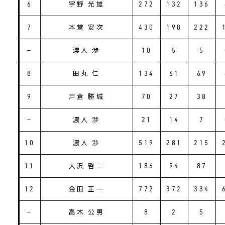
6
宇野 光雄
272
132
136
7
本堂 安次
430
198
222
―
濃人 渉
10
5
5
8
田丸 仁
134
61
69
9
戸倉 勝城
70
27
38
―
濃人 渉
21
14
7
10
濃人 渉
519
281
215
11
大沢 啓二
186
94
87
12
金田 正一
772
372
334
―
高木 公男
8
2
5