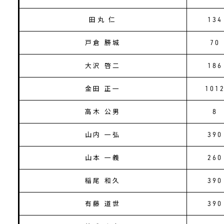
田丸 仁
134
戸倉 勝城
70
大沢 啓二
186
金田 正一
101
高木 公男
8
山内 一弘
390
山本 一義
260
稲尾 和久
390
有藤 道世
390