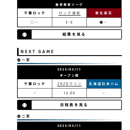
春季教育リーグ
千葉ロッテ
ロッテ浦和
東北楽天
/17-1965/7/1は病気休養。監督代行は濃人渉
○－
3-0
●－
本堂安次監督の休養に伴う監督代行
結果を見る
NEXT GAME
/20-1967/7/31は病気休養。監督代行は濃人渉
一軍
戸倉勝城監督の休養に伴う監督代行
2025/03/11
オープン戦
千葉ロッテ
ZOZOマリン
北海道日本ハム
－
13:00
－
日程表を見る
23-1975/5/5は病気休養。監督代行は高木公男
二軍
金田正一監督の休養に伴う監督代行
2025/03/11