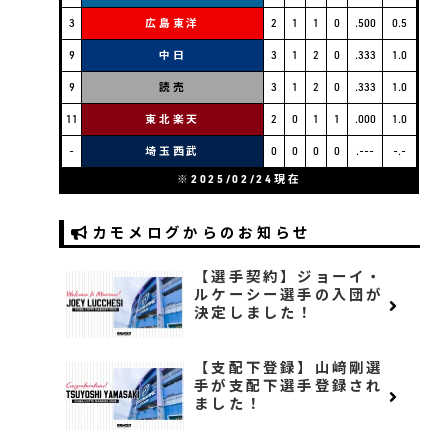
3
広島東洋
2
1
1
0
.500
0.5
9
中日
3
1
2
0
.333
1.0
9
読売
3
1
2
0
.333
1.0
11
東北楽天
2
0
1
1
.000
1.0
-
埼玉西武
0
0
0
0
.---
-.-
※2025/02/24現在
カモメログからのお知らせ
【選手契約】ジョーイ・
ルケーシー選手の入団が
決定しました！
【支配下登録】山﨑剛選
手が支配下選手登録され
ました！