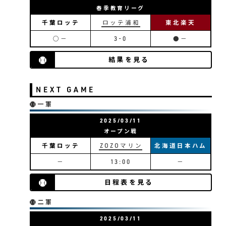
春季教育リーグ
千葉ロッテ
ロッテ浦和
東北楽天
○－
3-0
●－
結果を見る
NEXT GAME
一軍
2025/03/11
オープン戦
千葉ロッテ
ZOZOマリン
北海道日本ハム
－
13:00
－
日程表を見る
二軍
2025/03/11