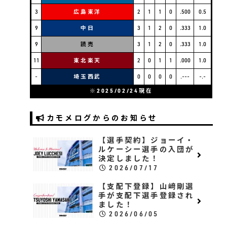
3
広島東洋
2
1
1
0
.500
0.5
9
中日
3
1
2
0
.333
1.0
9
読売
3
1
2
0
.333
1.0
11
東北楽天
2
0
1
1
.000
1.0
-
埼玉西武
0
0
0
0
.---
-.-
※2025/02/24現在
カモメログからのお知らせ
【選手契約】ジョーイ・
ルケーシー選手の入団が
決定しました！
2026/07/17
【支配下登録】山﨑剛選
手が支配下選手登録され
ました！
2026/06/05