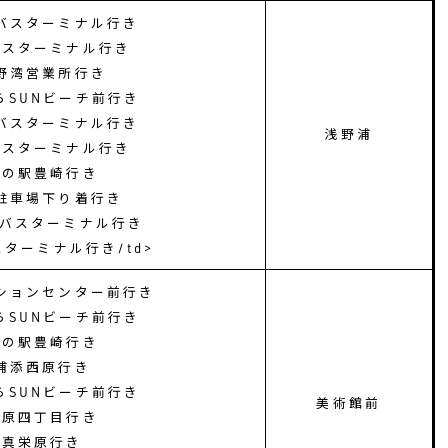
川バスターミナル行き
覇バスターミナル行き
宜野湾営業所行き
美らSUNビーチ前行き
川バスターミナル行き
浅野浦
覇バスターミナル行き
]道の駅豊崎行き
大駐車場下り着行き
志川バスターミナル行き
スターミナル行き/td>
ンションセンター前行き
美らSUNビーチ前行き
]道の駅豊崎行き
]浦添西原行き
美らSUNビーチ前行き
美術館前
]西原四丁目行き
6]真栄原行き