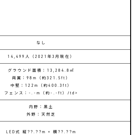
なし
14,499人（2021年3月現在）
グラウンド面積：13,284.8㎡
両翼：98m（約321.5ft）
中堅：122m（約400.3ft）
フェンス：-.-m（約-.-ft）/td>
内野：黒土
外野：天然芝
LED式 縦??.??m × 横??.??m