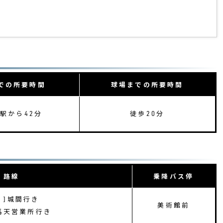
での所要時間
球場までの所要時間
駅から42分
徒歩20分
路線
乗降バス停
91]城間行き
美術館前
]馬天営業所行き