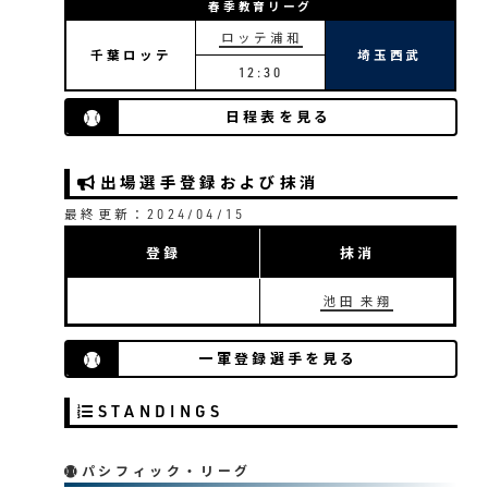
春季教育リーグ
ロッテ浦和
千葉ロッテ
埼玉西武
12:30
日程表を見る
出場選手登録および抹消
最終更新：2024/04/15
登録
抹消
池田 来翔
一軍登録選手を見る
STANDINGS
パシフィック・リーグ