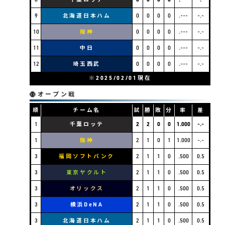
9
北海道日本ハム
0
0
0
0
.---
-.-
10
阪神
0
0
0
0
.---
-.-
11
中日
0
0
0
0
.---
-.-
12
埼玉西武
0
0
0
0
.---
-.-
※2025/02/01現在
オープン戦
順
チーム名
試
勝
敗
分
率
差
1
千葉ロッテ
2
2
0
0
1.000
-.-
1
阪神
2
1
0
1
1.000
-.-
3
福岡ソフトバンク
2
1
1
0
.500
0.5
3
東京ヤクルト
2
1
1
0
.500
0.5
3
オリックス
2
1
1
0
.500
0.5
3
横浜DeNA
2
1
1
0
.500
0.5
3
北海道日本ハム
2
1
1
0
.500
0.5