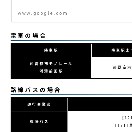
www.google.com
電車の場合
降車駅
降車駅ま
沖縄都市モノレール
那覇空港
浦添前田駅
路線バスの場合
運行事業者
[1
東陽バス
[191