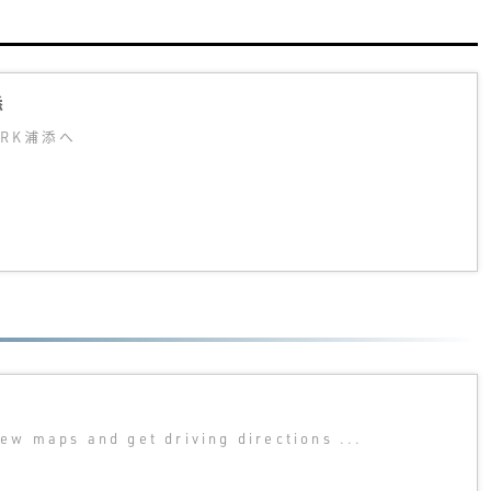
添
ARK浦添へ
iew maps and get driving directions ...