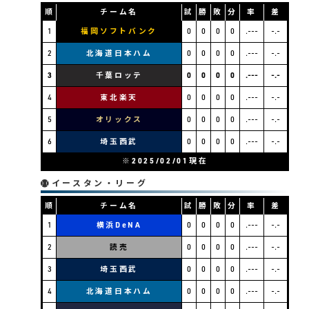
順
チーム名
試
勝
敗
分
率
差
1
福岡ソフトバンク
0
0
0
0
.---
-.-
2
北海道日本ハム
0
0
0
0
.---
-.-
3
千葉ロッテ
0
0
0
0
.---
-.-
4
東北楽天
0
0
0
0
.---
-.-
5
オリックス
0
0
0
0
.---
-.-
6
埼玉西武
0
0
0
0
.---
-.-
※2025/02/01現在
イースタン・リーグ
順
チーム名
試
勝
敗
分
率
差
1
横浜DeNA
0
0
0
0
.---
-.-
09
2010
2011
2012
2013
2014
2015
201
2
読売
0
0
0
0
.---
-.-
0
0
0
0
0
0
0
3
埼玉西武
0
0
0
0
.---
-.-
4
北海道日本ハム
0
0
0
0
.---
-.-