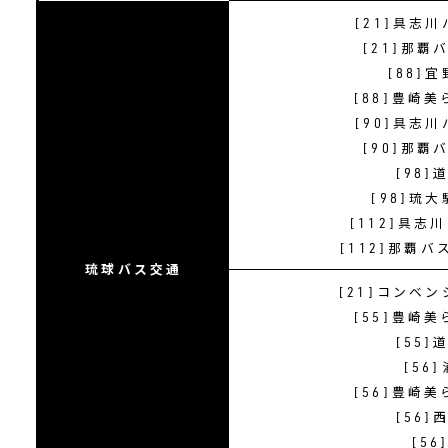
[21]具志
[21]那
[88]
[88]豊崎
[90]具志
[90]那
[98
[98]琉
[112]具
[112]那覇バ
琉球バス交通
[21]コンベ
[55]豊崎
[55
[56
[56]豊崎
[56
[5