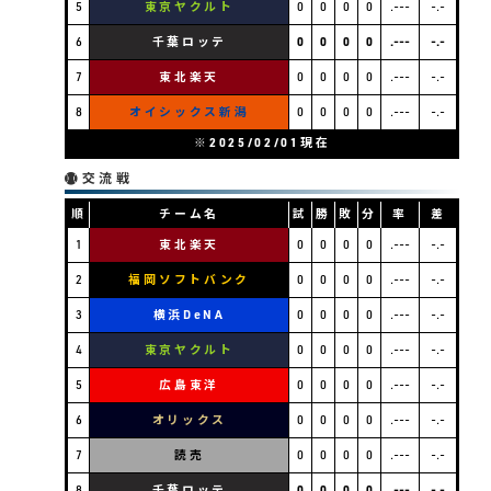
5
東京ヤクルト
0
0
0
0
.---
-.-
6
千葉ロッテ
0
0
0
0
.---
-.-
7
東北楽天
0
0
0
0
.---
-.-
8
オイシックス新潟
0
0
0
0
.---
-.-
※2025/02/01現在
交流戦
順
チーム名
試
勝
敗
分
率
差
1
東北楽天
0
0
0
0
.---
-.-
2
福岡ソフトバンク
0
0
0
0
.---
-.-
3
横浜DeNA
0
0
0
0
.---
-.-
4
東京ヤクルト
0
0
0
0
.---
-.-
5
広島東洋
0
0
0
0
.---
-.-
6
オリックス
0
0
0
0
.---
-.-
7
読売
0
0
0
0
.---
-.-
8
千葉ロッテ
0
0
0
0
.---
-.-