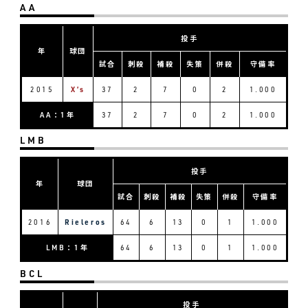
AA
投手
年
球団
試合
刺殺
補殺
失策
併殺
守備率
2015
X’s
37
2
7
0
2
1.000
AA：1年
37
2
7
0
2
1.000
LMB
投手
年
球団
試合
刺殺
補殺
失策
併殺
守備率
2016
Rieleros
64
6
13
0
1
1.000
LMB：1年
64
6
13
0
1
1.000
BCL
投手