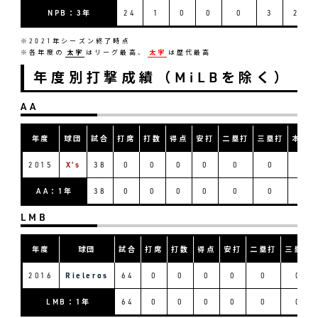
NPB：3年
24
1
0
0
0
3
2
※2021年シーズン終了時点
※各年度の
太字
はリーグ最高、
太字
は歴代最高
年度別打撃成績（MiLBを除く）
AA
年度
球団
試合
打席
打数
得点
安打
二塁打
三塁打
本塁
2015
X’s
38
0
0
0
0
0
0
0
AA：1年
38
0
0
0
0
0
0
0
LMB
年度
球団
試合
打席
打数
得点
安打
二塁打
三塁打
2016
Rieleros
64
0
0
0
0
0
0
LMB：1年
64
0
0
0
0
0
0