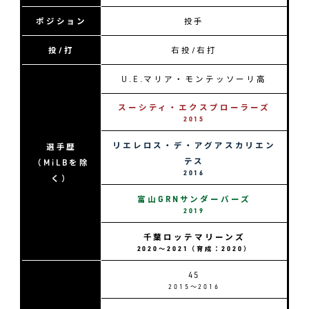
ポジション
投手
投/打
右投/右打
U.E.マリア・モンテッソーリ高
スーシティ・エクスプローラーズ
2015
リエレロス・デ・アグアスカリエン
選手歴
テス
（MiLBを除
2016
く）
富山GRNサンダーバーズ
2019
千葉ロッテマリーンズ
2020〜2021（育成：2020）
45
2015〜2016