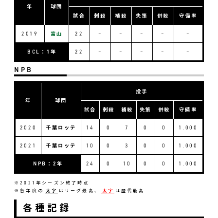
年
球団
試合
刺殺
補殺
失策
併殺
守備率
2019
富山
22
–
–
–
–
–
BCL：1年
22
–
–
–
–
–
NPB
投手
年
球団
試合
刺殺
補殺
失策
併殺
守備率
2020
千葉ロッテ
14
0
7
0
0
1.000
2021
千葉ロッテ
10
0
3
0
0
1.000
NPB：2年
24
0
10
0
0
1.000
※2021年シーズン終了時点
※各年度の
太字
はリーグ最高、
太字
は歴代最高
各種記録