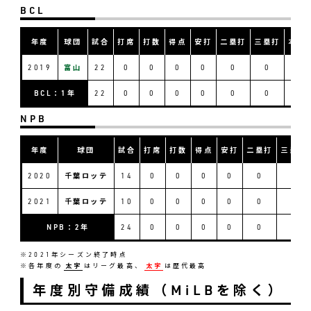
BCL
年度
球団
試合
打席
打数
得点
安打
二塁打
三塁打
本塁
2019
富山
22
0
0
0
0
0
0
0
BCL：1年
22
0
0
0
0
0
0
0
NPB
年度
球団
試合
打席
打数
得点
安打
二塁打
三塁打
2020
千葉ロッテ
14
0
0
0
0
0
0
2021
千葉ロッテ
10
0
0
0
0
0
0
NPB：2年
24
0
0
0
0
0
0
※2021年シーズン終了時点
※各年度の
太字
はリーグ最高、
太字
は歴代最高
年度別守備成績（MiLBを除く）