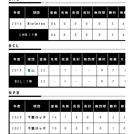
年度
球団
登板
先発
完投
完封
無四球
勝利
敗戦
2016
Rieleros
64
0
0
0
0
3
6
LMB：1年
64
0
0
0
0
3
6
BCL
年度
球団
登板
先発
完投
完封
無四球
勝利
敗戦
セーブ
2019
富山
22
–
1
–
–
9
7
0
BCL：1年
22
–
1
–
–
9
7
0
NPB
年度
球団
登板
先発
完投
完封
無四球
勝利
敗戦
2020
千葉ロッテ
14
1
0
0
0
2
2
2021
千葉ロッテ
10
0
0
0
0
1
0