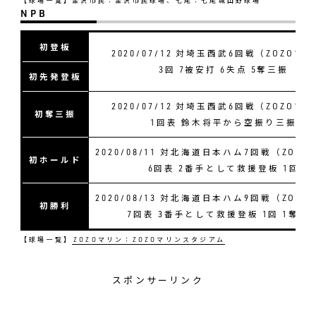
【球場一覧】金沢市民：金沢市民球場、七尾：七尾城山野球場
NPB
初登板
2020/07/12 対埼玉西武6回戦（ZOZOマ
3回 7被安打 6失点 5奪三振
初先発登板
2020/07/12 対埼玉西武6回戦（ZOZOマ
初奪三振
1回表 鈴木将平から空振り三振
2020/08/11 対北海道日本ハム7回戦（ZOZ
初ホールド
6回表 2番手として救援登板 1回
2020/08/13 対北海道日本ハム9回戦（ZOZ
初勝利
7回表 3番手として救援登板 1回 1奪三
【球場一覧】
ZOZOマリン：ZOZOマリンスタジアム
スポンサーリンク