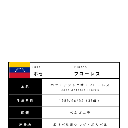
Jose
Flores
ホセ
フローレス
ホセ・アントニオ・フローレス
本名
Jose Antonio Flores
生年月日
1989/06/04（
37
歳）
国籍
ベネズエラ
出身地
ボリバル州シウダ・ボリバル