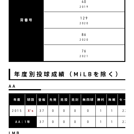
40
2019
129
背番号
2020
86
2020
76
2021
年度別投球成績（MiLBを除く）
AA
年度
球団
登板
先発
完投
完封
無四球
勝利
敗戦
セーブ
2015
X’s
37
0
0
0
0
1
1
22
AA：1年
37
0
0
0
0
1
1
22
LMB