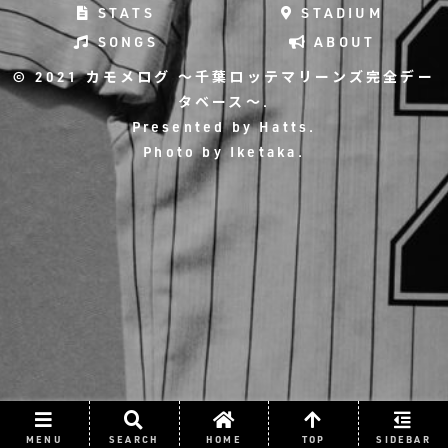
STATS
STADIUM
SONGS
ABOUT
© 2021 カモメログ ～千葉ロッテマリーンズ完全デー
タベース～.
Presented by
Hatts
.
Photo by
Iketaka
.
MENU
SEARCH
HOME
TOP
SIDEBAR