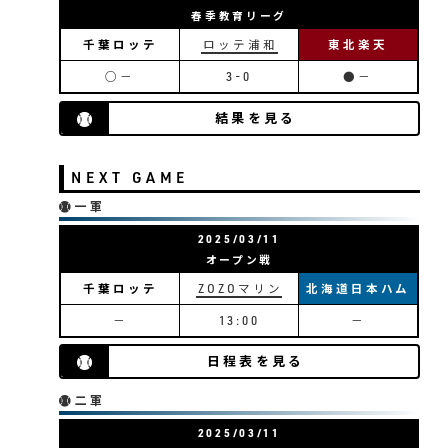
春季教育リーグ
千葉ロッテ
ロッテ浦和
東北楽天
○－
3-0
●－
結果を見る
NEXT GAME
一軍
2025/03/11
オープン戦
千葉ロッテ
ZOZOマリン
北海道日本ハム
－
13:00
－
日程表を見る
二軍
2025/03/11