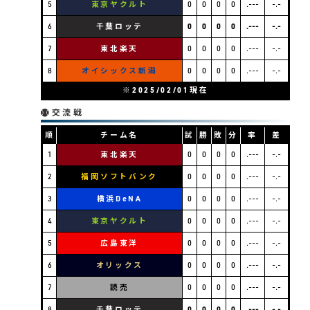
5
東京ヤクルト
0
0
0
0
.---
-.-
6
千葉ロッテ
0
0
0
0
.---
-.-
7
東北楽天
0
0
0
0
.---
-.-
8
オイシックス新潟
0
0
0
0
.---
-.-
※2025/02/01現在
交流戦
順
チーム名
試
勝
敗
分
率
差
1
東北楽天
0
0
0
0
.---
-.-
2
福岡ソフトバンク
0
0
0
0
.---
-.-
3
横浜DeNA
0
0
0
0
.---
-.-
4
東京ヤクルト
0
0
0
0
.---
-.-
5
広島東洋
0
0
0
0
.---
-.-
6
オリックス
0
0
0
0
.---
-.-
7
読売
0
0
0
0
.---
-.-
8
千葉ロッテ
0
0
0
0
.---
-.-