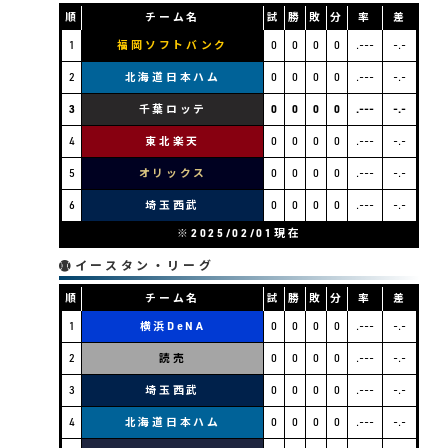
順
チーム名
試
勝
敗
分
率
差
1
福岡ソフトバンク
0
0
0
0
.---
-.-
2
北海道日本ハム
0
0
0
0
.---
-.-
3
千葉ロッテ
0
0
0
0
.---
-.-
4
東北楽天
0
0
0
0
.---
-.-
5
オリックス
0
0
0
0
.---
-.-
6
埼玉西武
0
0
0
0
.---
-.-
※2025/02/01現在
イースタン・リーグ
順
チーム名
試
勝
敗
分
率
差
1
横浜DeNA
0
0
0
0
.---
-.-
2
読売
0
0
0
0
.---
-.-
3
埼玉西武
0
0
0
0
.---
-.-
4
北海道日本ハム
0
0
0
0
.---
-.-