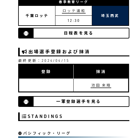
春季教育リーグ
ロッテ浦和
千葉ロッテ
埼玉西武
12:30
日程表を見る
出場選手登録および抹消
最終更新：2024/04/15
登録
抹消
池田 来翔
一軍登録選手を見る
STANDINGS
パシフィック・リーグ