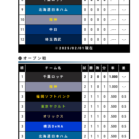
9
北海道日本ハム
0
0
0
0
.---
-.-
10
阪神
0
0
0
0
.---
-.-
11
中日
0
0
0
0
.---
-.-
12
埼玉西武
0
0
0
0
.---
-.-
※2025/02/01現在
オープン戦
順
チーム名
試
勝
敗
分
率
差
1
千葉ロッテ
2
2
0
0
1.000
-.-
1
阪神
2
1
0
1
1.000
-.-
3
福岡ソフトバンク
2
1
1
0
.500
0.5
3
東京ヤクルト
2
1
1
0
.500
0.5
3
オリックス
2
1
1
0
.500
0.5
3
横浜DeNA
2
1
1
0
.500
0.5
3
北海道日本ハム
2
1
1
0
.500
0.5