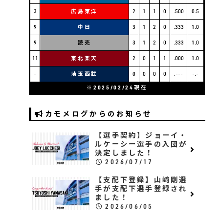
3
広島東洋
2
1
1
0
.500
0.5
9
中日
3
1
2
0
.333
1.0
9
読売
3
1
2
0
.333
1.0
11
東北楽天
2
0
1
1
.000
1.0
-
埼玉西武
0
0
0
0
.---
-.-
※2025/02/24現在
カモメログからのお知らせ
【選手契約】ジョーイ・
ルケーシー選手の入団が
決定しました！
2026/07/17
【支配下登録】山﨑剛選
手が支配下選手登録され
ました！
2026/06/05