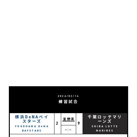
2026/02/14
練習試合
横浜DeNAベイ
千葉ロッテマリ
宜野湾
スターズ
ーンズ
2
9
YOKOHAMA DeNA
CHIBA LOTTE
―:―
BAYSTARS
MARINES