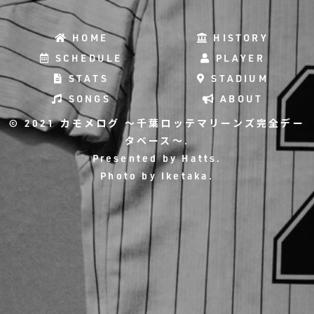
HOME
HISTORY
SCHEDULE
PLAYER
STATS
STADIUM
SONGS
ABOUT
© 2021 カモメログ ～千葉ロッテマリーンズ完全デー
タベース～.
Presented by
Hatts
.
Photo by
Iketaka
.