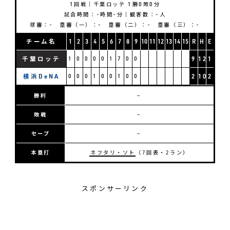
1回戦｜千葉ロッテ 1勝0敗0分
試合時間：-時間-分｜観客数：-人
球審：- 塁審（一）：- 塁審（二）：- 塁審（三）：-
チーム名
1
2
3
4
5
6
7
8
9
10
11
12
13
14
15
R
H
E
千葉ロッテ
1
0
0
0
0
1
7
0
0
9
12
1
横浜DeNA
0
0
0
1
0
0
1
0
0
2
10
2
勝利
―
敗戦
―
セーブ
―
本塁打
ネフタリ・ソト
（7回表・2ラン）
スポンサーリンク