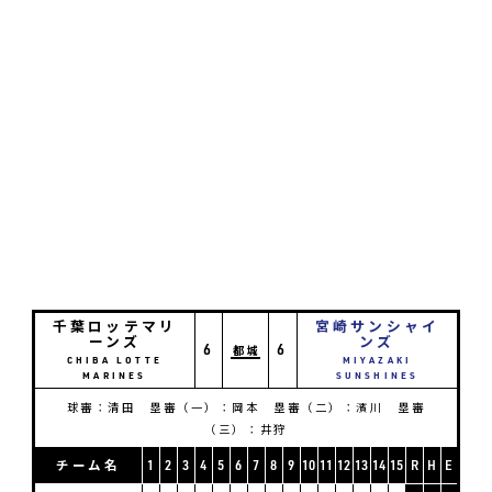
千葉ロッテマリ
宮崎サンシャイ
ーンズ
ンズ
6
6
都城
CHIBA LOTTE
MIYAZAKI
MARINES
SUNSHINES
球審：清田 塁審（一）：岡本 塁審（二）：濱川 塁審
（三）：井狩
チーム名
1
2
3
4
5
6
7
8
9
10
11
12
13
14
15
R
H
E