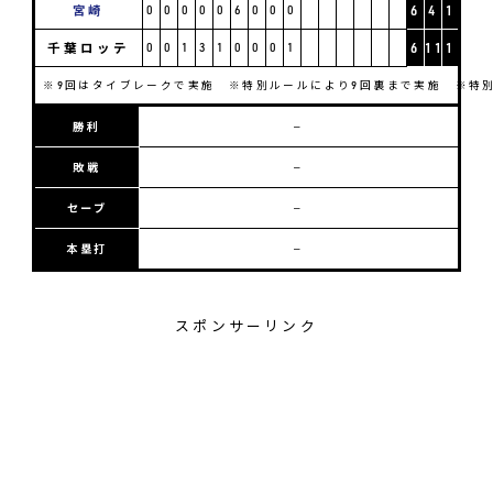
宮崎
0
0
0
0
0
6
0
0
0
6
4
1
千葉ロッテ
0
0
1
3
1
0
0
0
1
6
11
1
※9回はタイブレークで実施 ※特別ルールにより9回裏まで実施 ※特
勝利
―
敗戦
―
セーブ
―
本塁打
―
スポンサーリンク