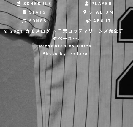
SCHEDULE
PLAYER
STATS
STADIUM
SONGS
ABOUT
© 2021 カモメログ ～千葉ロッテマリーンズ完全デー
タベース～.
Presented by
Hatts
.
Photo by
Iketaka
.